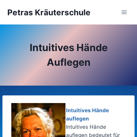
Zum
Petras Kräuterschule
Inhalt
springen
Intuitives Hände
Auflegen
Intuitives Hände
auflegen
Intuitives Hände
auflegen bedeutet für