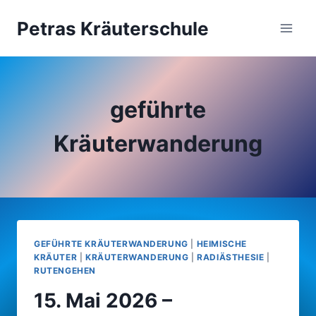
Zum
Petras Kräuterschule
Inhalt
springen
geführte
Kräuterwanderung
GEFÜHRTE KRÄUTERWANDERUNG
|
HEIMISCHE
KRÄUTER
|
KRÄUTERWANDERUNG
|
RADIÄSTHESIE
|
RUTENGEHEN
15. Mai 2026 –