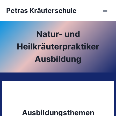
Zum
Petras Kräuterschule
Inhalt
springen
Natur- und
Heilkräuterpraktiker
Ausbildung
Ausbildungsthemen