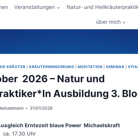
men
Veranstaltungen
Natur- und Heilkräuterprakti
über mich
CHE KRÄUTER
|
KRÄUTERWANDERUNG
|
MEDITATION
|
SEMINAR
|
VITA
ober 2026 – Natur und
raktiker*In Ausbildung 3. Bl
Heinzelmann
31/01/2026
Ausgleich Erntezeit blaue Power Michaelskraft
 ca. 17.30 Uhr