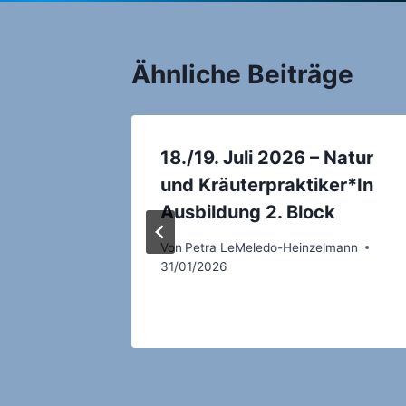
Ähnliche Beiträge
18./19. Juli 2026 – Natur
n
und Kräuterpraktiker*In
Ausbildung 2. Block
Von
Petra LeMeledo-Heinzelmann
31/01/2026
lmann