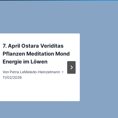
7. April Ostara Veriditas
15. Mai
Pflanzen Meditation Mond
Kräute
Energie im Löwen
Wasse
Von
Petra LeMeledo-Heinzelmann
Von
Petra 
11/02/2026
31/01/2026