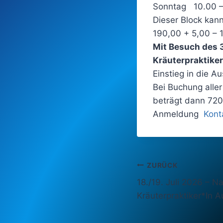
Sonntag 10.00
Dieser Block kan
190,00 + 5,00 – 
Mit Besuch des 3
Kräuterpraktiker
Einstieg in die Au
Bei Buchung alle
beträgt dann 720
Anmeldung
Kont
Beitragsnavi
ZURÜCK
18./19. Juli 2026 – N
Kräuterpraktiker*In A