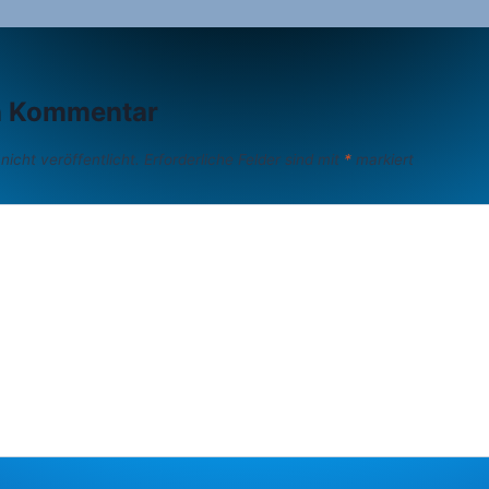
n Kommentar
icht veröffentlicht.
Erforderliche Felder sind mit
*
markiert