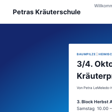
Zum
Willkom
Inhalt
Petras Kräuterschule
springen
BAUMPILZE
|
HEIMIS
3/4. Okt
Kräuterp
Von
Petra LeMeledo-
3. Block Herbst 
Samstag 10.00 –