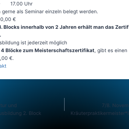
 – 17.00 Uhr
n gerne als Seminar einzeln belegt werden.
10,00 €
. Blocks innerhalb von 2 Jahren erhält man das Zertif
.
sbildung ist jederzeit möglich
r
4 Blöcke zum Meisterschaftszertifikat
, gibt es einen
,00 €.
akt
gation
atur und
7/8. Novem
usbildung 2. Block
Kräuterpraktikermeister*